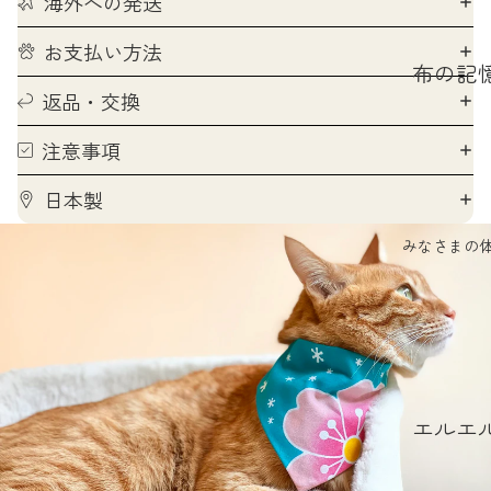
海外への発送
お支払い方法
布の記
返品・交換
首輪の
なし
注意事項
ハレの
日本製
のはな
みなさまの
ほんも
フォト
撮り方
愛されP
投稿の
エルエ
り方
ポウズ
婦人画報