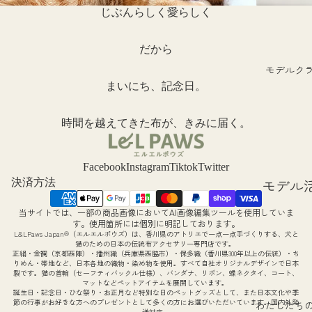
験談
月号掲
じぶんらしく愛らしく
フォト
ねこ撰
ギャラ
だから
ー
モデルク
まいにち、記念日。
ieneko
ラボ
時間を越えてきた布が、きみに届く。
Facebook
Instagram
Tiktok
Twitter
モデル
決済方法
動につ
当サイトでは、一部の商品画像においてAI画像編集ツールを使用していま
返金ポリシー
て
す。使用箇所には個別に明記しております。
L&LPaws Japan®（エルエルポウズ）は、香川県のアトリエで一点一点手づくりする、犬と
プライバシーポリシー
猫のための日本の伝統布アクセサリー専門店です。
モデル
正絹・金襴（京都西陣）・播州織（兵庫県西脇市）・保多織（香川県300年以上の伝統）・ち
利用規約
りめん・帯地など、日本各地の織物・染め物を使用。すべて自社オリジナルデザインで日本
集につ
製です。猫の首輪（セーフティバックル仕様）、バンダナ、リボン、蝶ネクタイ、コート、
配送ポリシー
マットなどペットアイテムを展開しています。
て
誕生日・記念日・ひな祭り・お正月など特別な日のペットグッズとして、また日本文化や季
特定商取引法に基づく表記
節の行事がお好きな方へのプレゼントとして多くの方にお選びいただいています。国内外発
わたしたち
送対応。