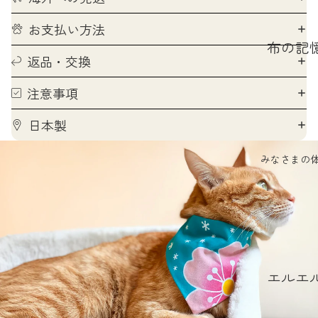
お支払い方法
布の記
返品・交換
首輪の
注意事項
なし
ハレの
日本製
のはな
みなさまの
ほんも
フォト
撮り方
愛されP
投稿の
エルエ
り方
ポウズ
婦人画報