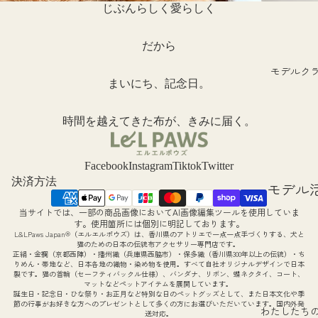
験談
じぶんらしく愛らしく
月号掲
フォト
ねこ撰
ギャラ
だから
ー
モデルク
まいにち、記念日。
ieneko
ラボ
時間を越えてきた布が、きみに届く。
Facebook
Instagram
Tiktok
Twitter
決済方法
モデル
動につ
当サイトでは、一部の商品画像においてAI画像編集ツールを使用していま
返金ポリシー
す。使用箇所には個別に明記しております。
て
L&LPaws Japan®（エルエルポウズ）は、香川県のアトリエで一点一点手づくりする、犬と
プライバシーポリシー
猫のための日本の伝統布アクセサリー専門店です。
モデル
正絹・金襴（京都西陣）・播州織（兵庫県西脇市）・保多織（香川県300年以上の伝統）・ち
利用規約
りめん・帯地など、日本各地の織物・染め物を使用。すべて自社オリジナルデザインで日本
製です。猫の首輪（セーフティバックル仕様）、バンダナ、リボン、蝶ネクタイ、コート、
集につ
配送ポリシー
マットなどペットアイテムを展開しています。
誕生日・記念日・ひな祭り・お正月など特別な日のペットグッズとして、また日本文化や季
特定商取引法に基づく表記
て
節の行事がお好きな方へのプレゼントとして多くの方にお選びいただいています。国内外発
わたしたち
送対応。
連絡先情報