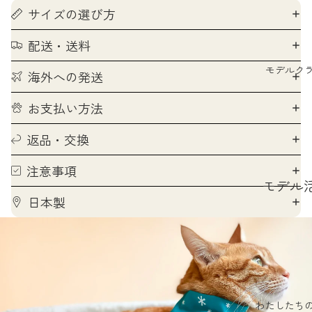
験談
月号掲
サイズの選び方
フォト
ねこ撰
配送・送料
ギャラ
ー
モデルク
海外への発送
ieneko
お支払い方法
ラボ
返品・交換
注意事項
モデル
日本製
動につ
て
モデル
集につ
て
わたしたち