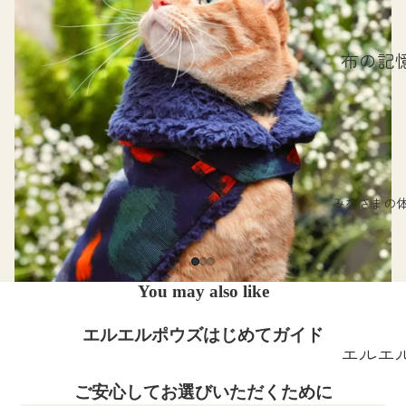
布の記
首輪の
なし
ハレの
のはな
みなさまの
ほんも
フォト
撮り方
You may also like
愛されP
投稿の
エルエルポウズはじめてガイド
エルエ
り方
ポウズ
婦人画報
ご安心してお選びいただくために