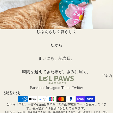
モデル
募規約
ほんも
フォト
じぶんらしく愛らしく
モニタ
キャン
だから
ーン
まいにち、記念日。
時間を越えてきた布が、きみに届く。
ご案内
Facebook
Instagram
Tiktok
Twitter
決済方法
当サイトでは、一部の商品画像においてAI画像編集ツールを使用していま
返金ポリシー
す。使用箇所には個別に明記しております。
L&LPaws Japan®（エルエルポウズ）は、香川県のアトリエで一点一点手づくりする、犬と
プライバシーポリシー