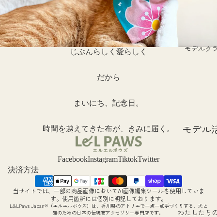
験談
月号掲
フォト
ねこ撰
ギャラ
ー
モデルク
じぶんらしく愛らしく
ieneko
だから
ラボ
まいにち、記念日。
モデル
時間を越えてきた布が、きみに届く。
動につ
て
Facebook
Instagram
Tiktok
Twitter
決済方法
モデル
集につ
当サイトでは、一部の商品画像においてAI画像編集ツールを使用していま
返金ポリシー
す。使用箇所には個別に明記しております。
て
L&LPaws Japan®（エルエルポウズ）は、香川県のアトリエで一点一点手づくりする、犬と
プライバシーポリシー
わたしたち
猫のための日本の伝統布アクセサリー専門店です。