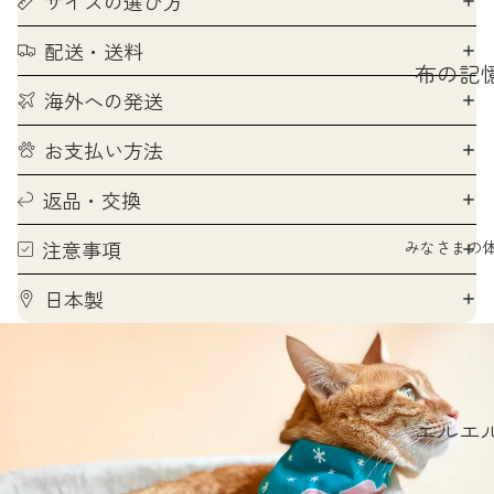
サイズの選び方
配送・送料
布の記
海外への発送
首輪の
なし
お支払い方法
ハレの
返品・交換
のはな
注意事項
みなさまの
ほんも
フォト
日本製
撮り方
愛されP
投稿の
エルエ
り方
ポウズ
婦人画報