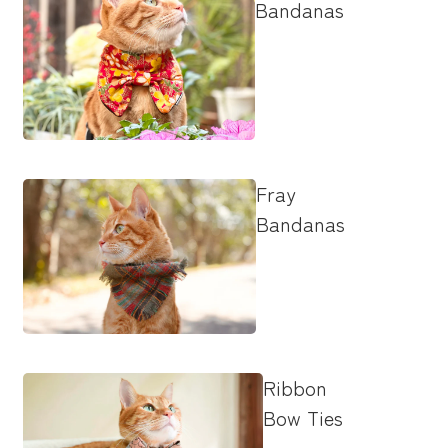
Bandanas
Fray
Bandanas
Ribbon
Bow Ties