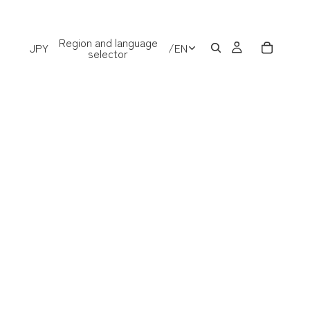
Region and language
JPY
/
EN
selector