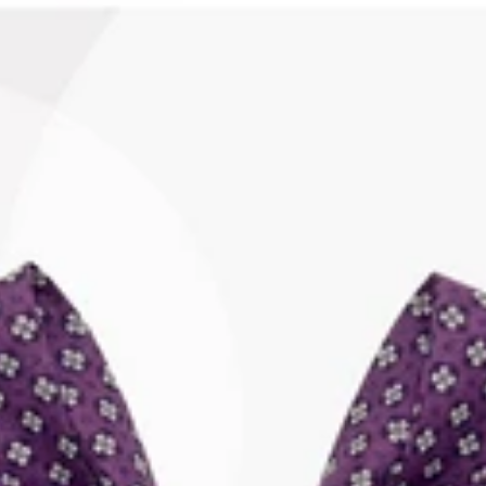
Obi Ribbon
Bow Ties
Bow
Ties