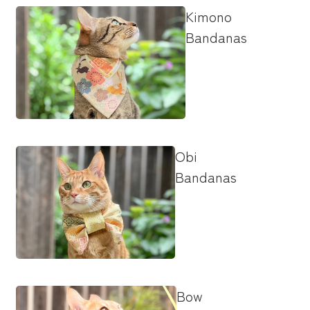
Kimono
Bandanas
Obi
Bandanas
Bow