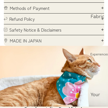
Methods of Payment
Fabric
Refund Policy
Stories
Safety Notice & Disclaimers
(JP)
About
MADE IN JAPAN
Cat
Collars
Experience
(JP)
ハレの
日のは
なし
ほんも
Your
のフォ
Experie