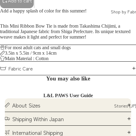
Add to cart
Add a happy splash of color for this summer!
Shop by Fabr
This Mini Ribbon Bow Tie is made from Takashima Chijimi, a
traditional Japanese fabric from Shiga Prefecture. Its unique textured
weave makes it light and perfect for summer!
For most adult cats and small dogs
3.5in x 5.5in / 9cm x 14cm
Main Material : Cotton
Fabric Care
You may also like
L&L PAWS User Guide
About Sizes
Stories (JP
Shipping Within Japan
International Shipping