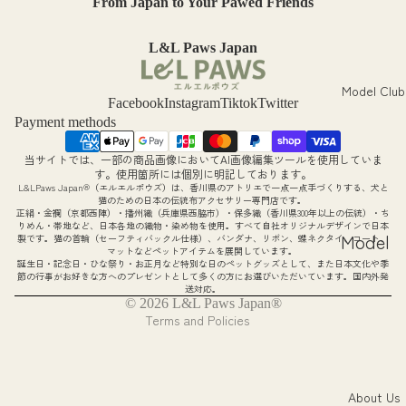
トの撮
nces
From Japan to Your Pawed Friends
り方
(JP)
L&L Paws Japan
愛され
Photo
PR投稿
Gallery
Model Club
Facebook
Instagram
Tiktok
Twitter
の作り
ieneko
Payment methods
方
コラボ
当サイトでは、一部の商品画像においてAI画像編集ツールを使用していま
Refund policy
す。使用箇所には個別に明記しております。
Magazi
L&LPaws Japan®（エルエルポウズ）は、香川県のアトリエで一点一点手づくりする、犬と
Privacy policy
猫のための日本の伝統布アクセサリー専門店です。
ne
正絹・金襴（京都西陣）・播州織（兵庫県西脇市）・保多織（香川県300年以上の伝統）・ち
Terms of service
りめん・帯地など、日本各地の織物・染め物を使用。すべて自社オリジナルデザインで日本
Feature
Model
製です。猫の首輪（セーフティバックル仕様）、バンダナ、リボン、蝶ネクタイ、コート、
Shipping policy
マットなどペットアイテムを展開しています。
s
Info
誕生日・記念日・ひな祭り・お正月など特別な日のペットグッズとして、また日本文化や季
Legal notice
節の行事がお好きな方へのプレゼントとして多くの方にお選びいただいています。国内外発
送対応。
ねこ撰
(JP)
Contact information
© 2026
L&L Paws Japan®
Terms and Policies
Model
Search
(JP)
About Us